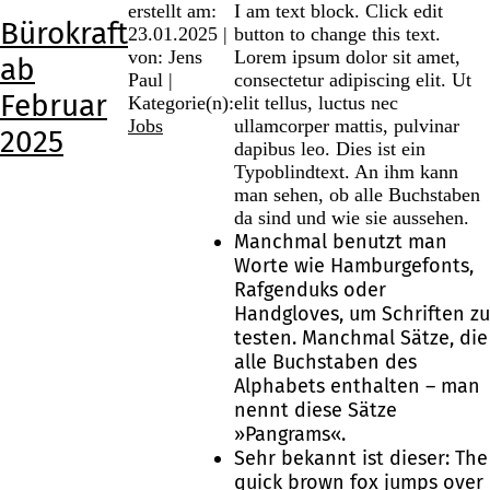
erstellt am:
I am text block. Click edit
Bürokraft
23.01.2025 |
button to change this text.
von: Jens
Lorem ipsum dolor sit amet,
ab
Paul |
consectetur adipiscing elit. Ut
Februar
Kategorie(n):
elit tellus, luctus nec
Jobs
ullamcorper mattis, pulvinar
2025
dapibus leo. Dies ist ein
Typoblindtext. An ihm kann
man sehen, ob alle Buchstaben
da sind und wie sie aussehen.
Manchmal benutzt man
Worte wie Hamburgefonts,
Rafgenduks oder
Handgloves, um Schriften zu
testen. Manchmal Sätze, die
alle Buchstaben des
Alphabets enthalten – man
nennt diese Sätze
»Pangrams«.
Sehr bekannt ist dieser: The
quick brown fox jumps over