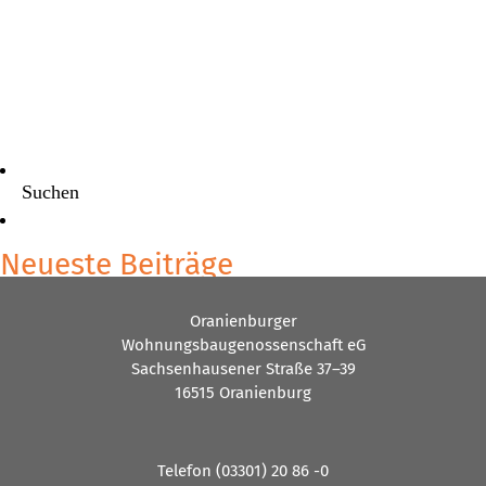
Suchen
Neueste Beiträge
Neubau Blumenthalstr. 1+2
Oranienburger
Wohnungseinbrüche in Mehrfamilienhäuser
Wohnungsbaugenossenschaft eG
Wichtiger Hinweis zur Müllentsorgung!
Sachsenhausener Straße 37–39
Frühlingsfest 2025
16515 Oranienburg
Mitglieder für Ehrenamt gesucht – Vertreterwahl 2030
Neueste Kommentare
Telefon (03301) 20 86 -0