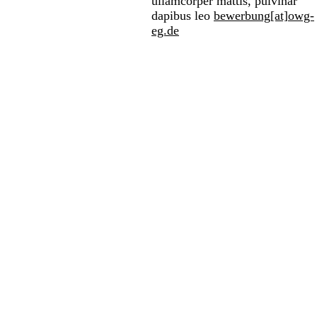
ullamcorper mattis, pulvinar
dapibus leo
bewerbung[at]owg-
eg.de