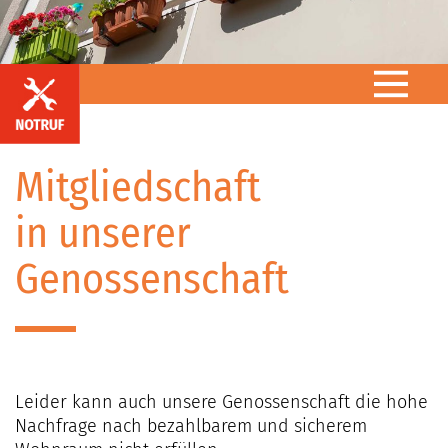
Während der
Mitgliedschaft
Geschäftszeiten:
in unserer
Mo/Mi/Do
08:00–
Genossenschaft
12:00/13:00–
15:00 Uhr
Dienstag
08:00–12:00
Uhr/14:00–17:30
Leider kann auch unsere Genossenschaft die hohe
Uhr
Nachfrage nach bezahlbarem und sicherem
Freitag