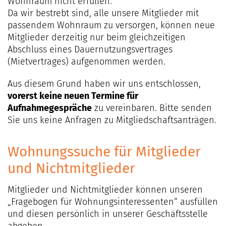
Wohnraum nicht erfüllen.
08:00–11:00 Uhr
Da wir bestrebt sind, alle unsere Mitglieder mit
Telefon (03301)
passendem Wohnraum zu versorgen, können neue
20 86 -0
Mitglieder derzeitig nur beim gleichzeitigen
Abschluss eines Dauernutzungsvertrages
Außerhalb der
(Mietvertrages) aufgenommen werden.
Geschäftszeiten:
Aus diesem Grund haben wir uns entschlossen,
Wenden Sie sich
vorerst keine neuen Termine für
an unsere
Aufnahmegespräche
zu vereinbaren. Bitte senden
Notfallkontakte
Sie uns keine Anfragen zu Mitgliedschaftsanträgen.
Wohnungssuche für
Mitglieder
und Nichtmitglieder
Mitglieder und Nichtmitglieder können unseren
„Fragebogen für Wohnungsinteressenten“ ausfüllen
und diesen persönlich in unserer Geschäftsstelle