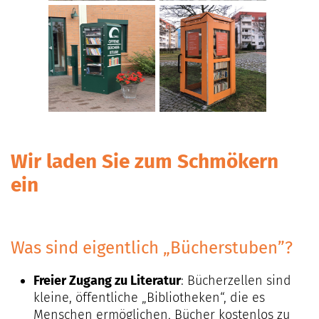
08:00–11:00 Uhr
Telefon (03301)
20 86 -0
Außerhalb der
Geschäftszeiten:
Wenden Sie sich
an unsere
Wir laden Sie zum Schmökern
Notfallkontakte
ein
Was sind eigentlich „Bücherstuben”?
Freier Zugang zu Literatur
: Bücherzellen sind
kleine, öffentliche „Bibliotheken“, die es
Menschen ermöglichen, Bücher kostenlos zu